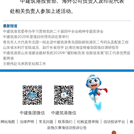
中建筑港投资部、海外公司负责人及印尼代表
处相关负责人参加上述活动。
最新报道
中建筑港党委举办学习贯彻党的二十届四中全会精神专题宣讲会
中建筑港2025年度项目经理培训在青举行
青岛市人大代表市北团一组走进中建筑港青岛国际邮轮港区二号码头及配套工程
山东省水利厅党组成员、副厅长崔培学 赴潍坊海堤维修加固项目调研指导
中建筑港获山东省建设建材系统2025年“履职献良策 创新促发展”职工代表优秀提
案两项
王晓伟赴马来西亚短期工作
中建集团微信
中建筑港微信
网站地图
|
法律声明
|
常见问题
|
联系我们
|
纪检监督举报
|
信访投诉平台
|
账
款拖欠事项信访投诉公告