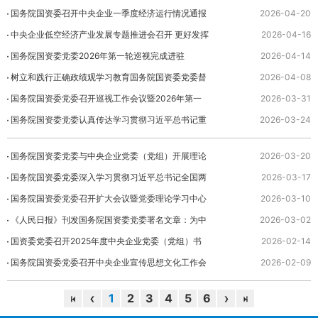
国务院国资委召开中央企业一季度经济运行情况通报
2026-04-20
暨2026年度经营业绩责任书签订会议 以更加扎
中央企业低空经济产业发展专题推进会召开 更好发挥
2026-04-16
实有效...
支撑带动作用 推动低空经济产业安全健康有序发展
国务院国资委党委2026年第一轮巡视完成进驻
2026-04-14
树立和践行正确政绩观学习教育国务院国资委党委督
2026-04-08
导组培训会议召开
国务院国资委党委召开巡视工作会议暨2026年第一
2026-03-31
轮巡视动员部署会
国务院国资委党委认真传达学习贯彻习近平总书记重
2026-03-24
要讲话精神 积极主动担当作为 为推进雄安新区
国务院国资委党委与中央企业党委（党组）开展理论
2026-03-20
高质...
学习中心组专题联学 发挥优势强化应用 为深化
国务院国资委党委深入学习贯彻习近平总书记全国两
2026-03-17
拓展...
会期间重要讲话和全国两会精神 锚定“十五五”奋斗目
国务院国资委党委召开扩大会议暨党委理论学习中心
2026-03-10
标...
组集体学习会 为推动国资央企树立和践行正确政
《人民日报》刊发国务院国资委党委署名文章：为中
2026-03-02
绩观...
国式现代化建设贡献国资央企更大力量 （深入学
国资委党委召开2025年度中央企业党委（党组）书
2026-02-14
习贯...
记党建工作述职会议 压实管党治党政治责任
国务院国资委党委召开中央企业宣传思想文化工作会
2026-02-09
为“十五...
议
1
2
3
4
5
6