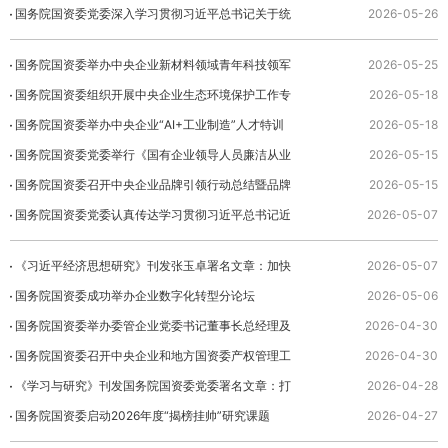
观学习教育工作专班座谈会
国务院国资委党委深入学习贯彻习近平总书记关于统
2026-05-26
计工作的重要论述 持续提升国资系统统计数据质
国务院国资委举办中央企业新材料领域青年科技领军
2026-05-25
量 ...
人才特训班
国务院国资委组织开展中央企业生态环境保护工作专
2026-05-18
题学习 统筹推进高质量发展和高水平保护 更好
国务院国资委举办中央企业“AI+工业制造”人才特训
2026-05-18
服务...
班
国务院国资委党委举行《国有企业领导人员廉洁从业
2026-05-15
规定》专题学习 推动干净担当廉洁从业 为做强
国务院国资委召开中央企业品牌引领行动总结暨品牌
2026-05-15
做优...
价值提升行动部署会
国务院国资委党委认真传达学习贯彻习近平总书记近
2026-05-07
期重要讲话重要指示批示精神
《习近平经济思想研究》刊发张玉卓署名文章：加快
2026-05-07
推进国资央企高质量发展 为中国式现代化建设贡献更
国务院国资委成功举办企业数字化转型分论坛
2026-05-06
大力量
国务院国资委举办委管企业党委书记董事长总经理及
2026-04-30
专职副书记提升政治能力专题培训班 强化政治担当提
国务院国资委召开中央企业和地方国资委产权管理工
2026-04-30
升政...
作会议
《学习与研究》刊发国务院国资委党委署名文章：打
2026-04-28
好“五大攻坚战”全面履行“十五五”时期国资央企战略
国务院国资委启动2026年度“揭榜挂帅”研究课题
2026-04-27
使命