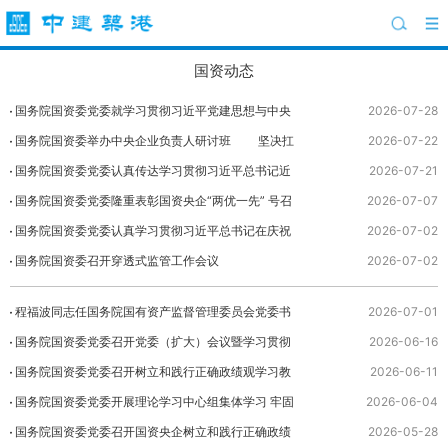
国资动态
国务院国资委党委就学习贯彻习近平党建思想与中央
2026-07-28
企业进行理论学习中心组集体联学
国务院国资委举办中央企业负责人研讨班 坚决扛
2026-07-22
牢肩负的职责使命 奋力实现“十五五”良好开局
国务院国资委党委认真传达学习贯彻习近平总书记近
2026-07-21
期重要讲话重要指示精神
国务院国资委党委隆重表彰国资央企“两优一先” 号召
2026-07-07
以先进为榜样创先争优 进一步凝聚肩负职责使命推
国务院国资委党委认真学习贯彻习近平总书记在庆祝
2026-07-02
动...
中国共产党成立105周年大会上的重要讲话精神
国务院国资委召开穿透式监管工作会议
2026-07-02
坚定...
程福波同志任国务院国有资产监督管理委员会党委书
2026-07-01
记
国务院国资委党委召开党委（扩大）会议暨学习贯彻
2026-06-16
习近平党建思想会议 完整准确全面学习领悟习近平党
国务院国资委党委召开树立和践行正确政绩观学习教
2026-06-11
建思...
育督导组工作座谈会暨第二批督导工作部署会
国务院国资委党委开展理论学习中心组集体学习 牢固
2026-06-04
树立和践行正确政绩观 扎实推动国资央企高质量发展
国务院国资委党委召开国资央企树立和践行正确政绩
2026-05-28